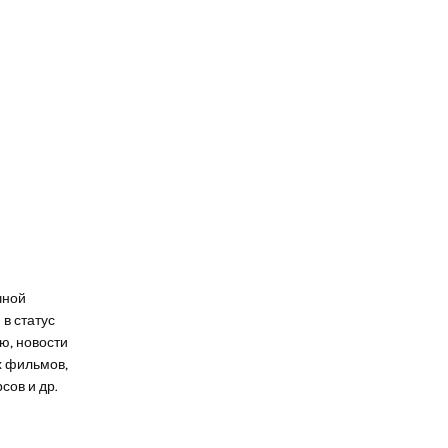
чной
в статус
ю, новости
х фильмов,
сов и др.