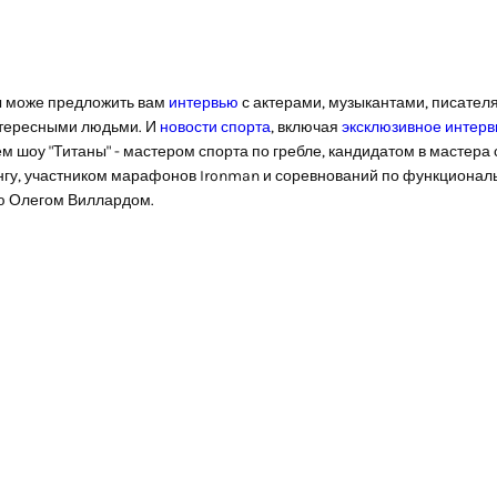
 може предложить вам
интервью
с актерами, музыкантами, писател
тересными людьми. И
новости спорта
, включая
эксклюзивное интер
м шоу "Титаны" - мастером спорта по гребле, кандидатом в мастера 
гу, участником марафонов Ironman и соревнований по функционал
ю Олегом Виллардом.