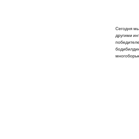
Сегодня мы
другими ин
победителе
бодибилдин
многоборь