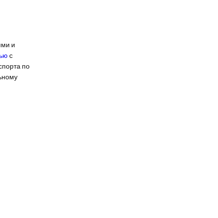
ями и
вью
с
спорта по
ьному