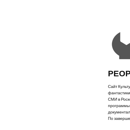
РЕОР
Сайт Культ
фантастики
СМИ в Роско
программы 
документал
По заверше