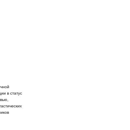
учной
ии в статус
рвью,
астических
ников