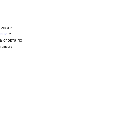
лями и
рвью
с
а спорта по
льному