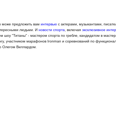
ы може предложить вам
интервью
с актерами, музыкантами, писате
нтересными людьми. И
новости спорта
, включая
эксклюзивное инте
м шоу "Титаны" - мастером спорта по гребле, кандидатом в мастер
гу, участником марафонов Ironman и соревнований по функциона
ю Олегом Виллардом.