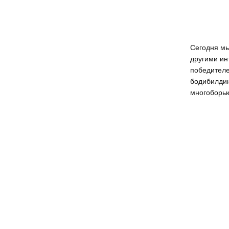
Сегодня м
другими и
победителе
бодибилдин
многоборь