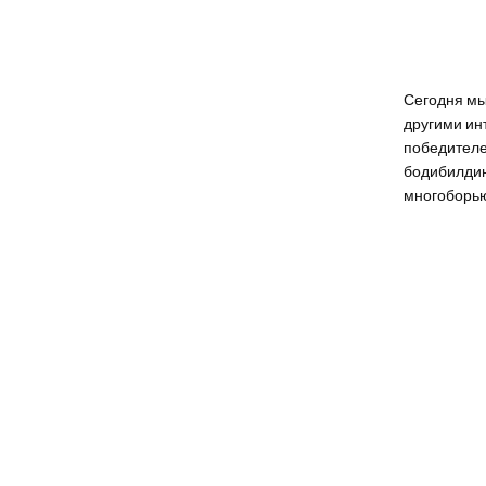
Сегодня мы
другими ин
победителе
бодибилдин
многоборь