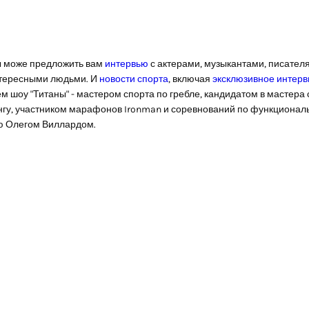
 може предложить вам
интервью
с актерами, музыкантами, писател
тересными людьми. И
новости спорта
, включая
эксклюзивное интер
м шоу "Титаны" - мастером спорта по гребле, кандидатом в мастера 
гу, участником марафонов Ironman и соревнований по функционал
ю Олегом Виллардом.