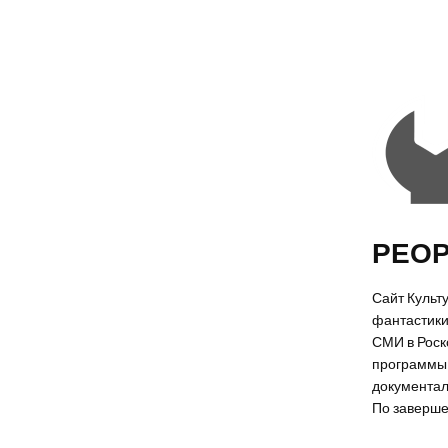
РЕОР
Сайт Культ
фантастики
СМИ в Роско
программы 
документал
По заверше