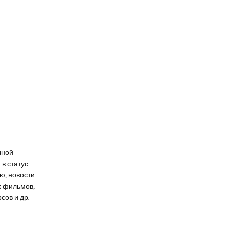
чной
в статус
ю, новости
х фильмов,
сов и др.