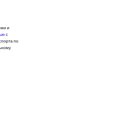
ями и
вью
с
спорта по
ьному