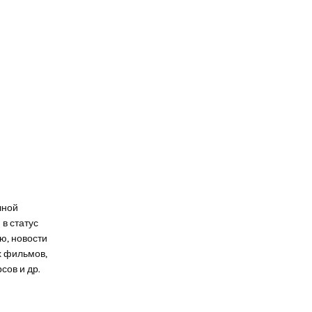
чной
в статус
ю, новости
х фильмов,
сов и др.