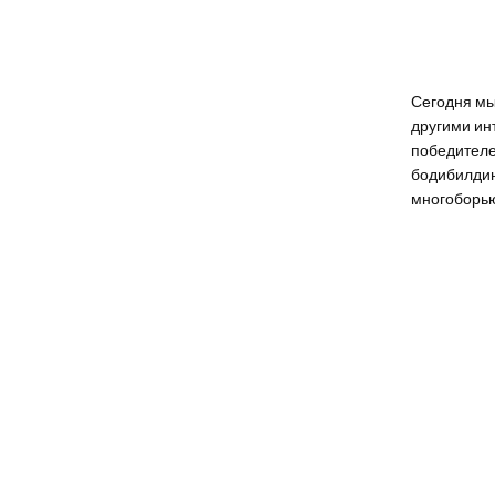
Сегодня мы
другими ин
победителе
бодибилдин
многоборь