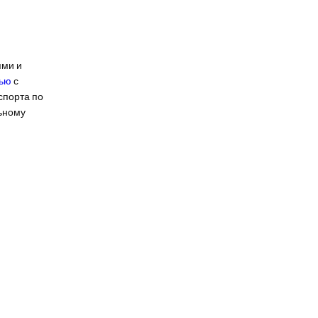
ями и
вью
с
спорта по
ьному