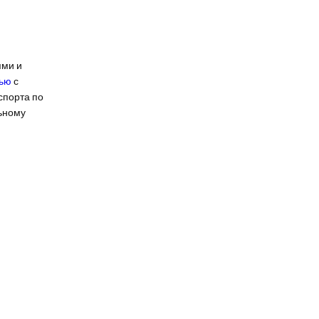
ями и
вью
с
спорта по
ьному