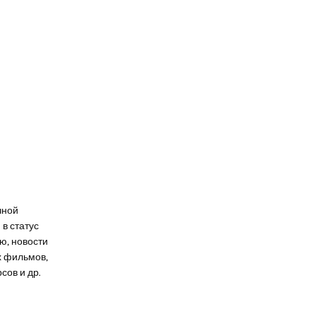
чной
в статус
ю, новости
х фильмов,
сов и др.