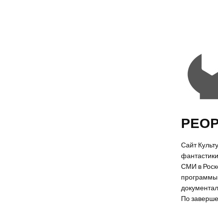
РЕОР
Сайт Культ
фантастики
СМИ в Роско
программы 
документал
По заверше