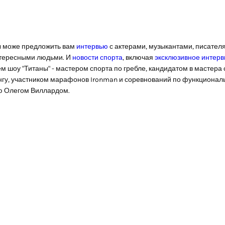
 може предложить вам
интервью
с актерами, музыкантами, писател
тересными людьми. И
новости спорта
, включая
эксклюзивное интер
м шоу "Титаны" - мастером спорта по гребле, кандидатом в мастера 
гу, участником марафонов Ironman и соревнований по функционал
ю Олегом Виллардом.