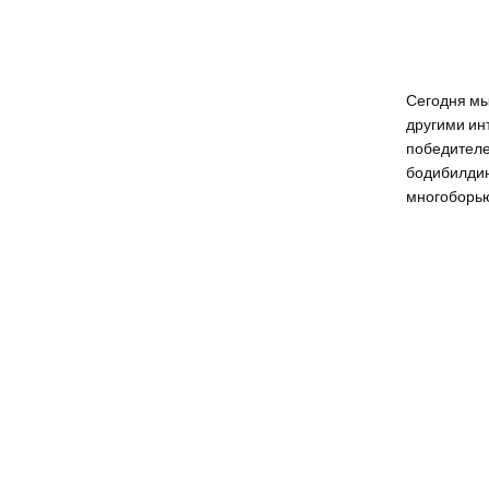
Сегодня мы
другими ин
победителе
бодибилдин
многоборь